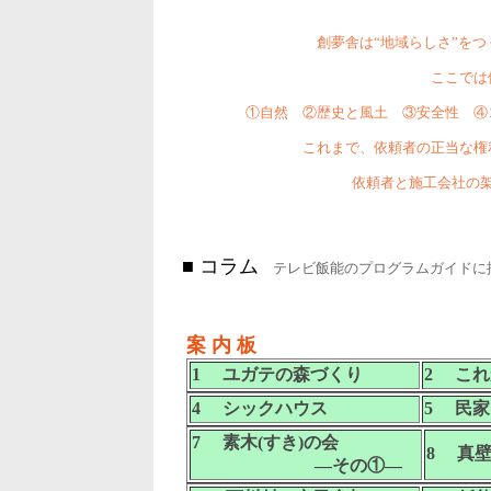
創夢舎は“地域らしさ”を
ここでは
①自然 ②歴史と風土 ③安全性 ④
これまで、依頼者の正当な権
依頼者と施工会社の
■ コラム
テレビ飯能のプログラムガイドに
案 内 板
1 ユガテの森づくり
2 こ
4 シックハウス
5 民家
7 素木(すき)の会
8 真
―その①―