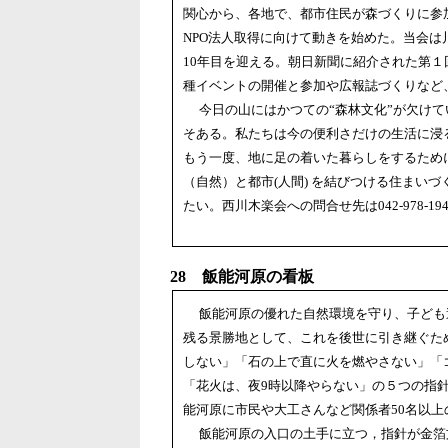
関心から、各地で、都市住民が森づくりに参
NPO法人取得に向けて動きを始めた。当会は
10年目を迎える。朝日新聞に紹介された第
種イベントの開催と参加や広報誌づくりなど
今日の山にはかつての“森林文化”が欠けて
そある。私たちは今の便利さだけの生活に浸
もう一度、地に足の着いた暮らしをするため
（自然）と都市(人間) を結びつける住まい
たい。西川木楽会への問合せ先は042‐978‐1
28 飯能河原の看板
飯能河原の優れた自然環境を守り、子ども
残る景勝地として、これを後世に引き継ぐた
しない」「石の上で直に火を燃やさない」「
「花火は、夜9時以降やらない」の５つの指
能河原に市民や大工さんなど関係者50名以
飯能河原の入口の土手に立つ，指針が金箔文