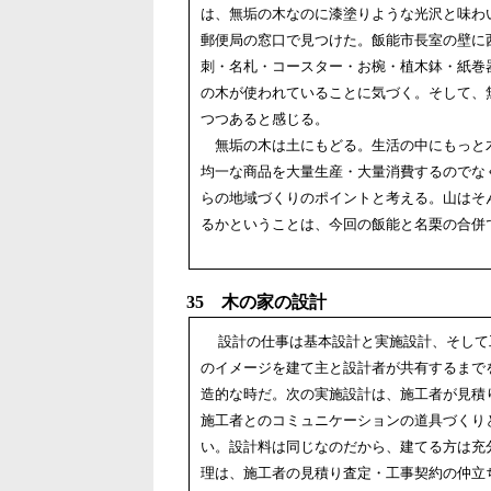
は、無垢の木なのに漆塗りような光沢と味わ
郵便局の窓口で見つけた。飯能市長室の壁に
刺・名札・コースター・お椀・植木鉢・紙巻
の木が使われていることに気づく。そして、
つつあると感じる。
無垢の木は土にもどる。生活の中にもっと
均一な商品を大量生産・大量消費するのでな
らの地域づくりのポイントと考える。山はそ
るかということは、今回の飯能と名栗の合併
35 木の家の設計
設計の仕事は基本設計と実施設計、そして
のイメージを建て主と設計者が共有するまで
造的な時だ。次の実施設計は、施工者が見積
施工者とのコミュニケーションの道具づくり
い。設計料は同じなのだから、建てる方は充
理は、施工者の見積り査定・工事契約の仲立