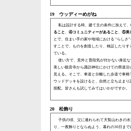
19 ウッディーめがね
私は設計する時、建て主の条件に加えて、
ること
、
④コミュニティーがあること
、
⑤美
とで、住まい手の家や地域における “らしさ
すことで、ものを創造したり、検証したりす
ている。
使い方で、意外と普段気が付かない身近な“
美しい観音寺から諏訪神社にかけての県道沿
見える。そこで、車道と分離した歩道で車椅
ウッドデッキを設けると、自然と立ち止まり
按配。皆さんも試してみてはいかがですか。
20 松飾り
子供の頃、父に連れられて天覧山わきの水
り、一夜飾りとならぬよう、暮れの30日ま