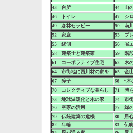
43 台所
44 山
46 トイレ
47 シ
49 森林セラピー
50 南
52 家庭
53 プ
55 縁側
56 省
58 建築士と建築家
59 階
61 コーポラティブ住宅
62 木
64 市街地に西川材の家を
65 金
67 障子
68 “
70 コレクティブな暮らし
71 時
73 地球温暖化と木の家
74 市
76 空家の活用
77 緑
79 伝統建築の危機
80 居
82 年輪
83 伝
85 風が通る家
86 屋