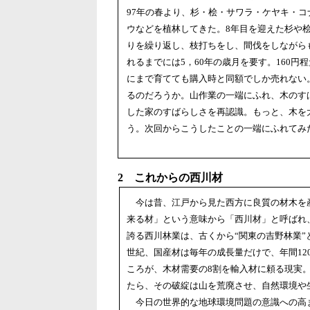
97年の春より、杉・桧・サワラ・ケヤキ・コ
ウなどを植林してきた。8年目を迎えた杉や
りを繰り返し、枝打ちをし、間伐をしながら
れるまでには5，60年の歳月を要す。160円
にまで育てても購入時と同額でしか売れない
るのだろうか。山作業の一端にふれ、木のす
した家のすばらしさを再認識。もっと、木を
う。次回からこうしたことの一端にふれてみ
2 これからの西川材
今は昔、江戸から見た西方に良質の材木を
来る材」という意味から「西川材」と呼ばれ
誇る西川林業は、古くから“関東の吉野林業
世紀、国産材は毎年の成長量だけで、年間1
ころが、木材需要の8割を輸入材に頼る現実
たら、その破綻は山を荒廃させ、自然環境や
今日の世界的な地球環境問題の意識への高