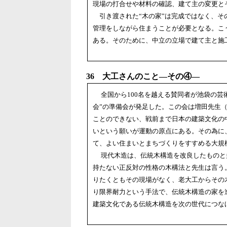
現場の打合せや材料の確認、建て主の変更と
引き渡された“木の家”は完成ではなく、そ
管理をしながら住まうことが必要となる。こ
ある。そのために、中立の立場で建て主と施
36 大工さんのこと―その④―
全国から100名を越える賛同者が池袋の芸術
会”の準備会が発足した。この会は増田先生（
ことのできない、戦前まで日本の建築文化の
いという願いが運動の原点にある。その為に
て、よい住まいとまちづくりをすすめる大規
現代木造は、伝統木構造を改良したものと
持たない正反対の性格の木構法と先生は言う
りたくともその現場がなく、老大工からその
り限界耐力という手法で、伝統木構造の家を
建築文化である伝統木構造を次の世代につな