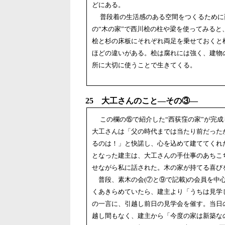
どにある。
普段着の生活感のある空間をつくるために
の“木の家”で西川桧の柱や梁を使ってみる
桧と杉の床板にそれぞれ両足を乗せておくと
ほどの違いがある。桧は腐れには強く、建物
所に大切に使うことで生きてくる。
25 大工さんのこと―その③―
この欄の⑮で紹介した“西荻窪の家”が完
大工さんは「父の時代までは当たり前だった
るのは！」と快諾し、心を込めて建ててくれ
となった建主は、大工さんの手仕事のあちこ
せながら私に話された。木の家が持てる喜び
普段、素木の会(⑦と⑨で記載)の会員を中心
くあきらめていたら、建主より「うちは見学
の一言に、引越し前日の見学会を催す。当日
越し間もなく、建主から「今度の家は新築な