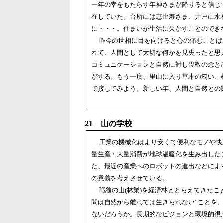
一年の幸をもたらす年神さまが降りると信じ
在していた。台所には恵比寿さま、井戸に水
に・・・。住まいが生活に欠かすことのでき
昨今の世相に目を向けると心の痛むことば
れて、人間として大切な何かを見失ったと思
コミュニケーションと自然に対し畏敬の念と
がする。もう一度、里山に入り草木の匂い、
で接してみよう。新しい年、人間と自然との
21 山の学校
工業の機械化はより安くて便利なモノや快
量生産・大量消費が地球温暖化を生み出した
た、最近の産業へのロボットの進出などによ
の意義を考えさせている。
戦後の山(林業)を経済林ととらえてきたこ
間は自然から離れては生きられない”ことを、
ないだろうか。長期的なビジョンと環境的視