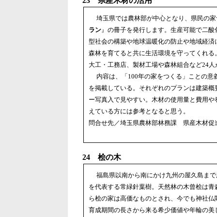
23 県産木材の活用
埼玉県では農林部が中心となり、県民の家
ラン
』の冊子を発行します。生産可能で二酸
型社会の構築や地球温暖化の防止や地域経済
森林を育てると共に生活環境を守ってくれる
大工・工務店、製材工場や森林組合など24人
内容は、「100年の家をつくる」ことの意
を掲載している。それぞれのプランは建築概
ー写真入で見やすい。木材の使用量と費用や
えている方には参考となると思う。
問合せ先／埼玉県農林部林務課 県産木材促進担当(
24 桧の木
福島県以南から南にかけ九州の屋久島まで
を代表する常緑針葉樹。天然林の木曾桧は青
ら桧の家は高価なものとされ、今でも神社仏
育成期間の長さから来る希少価値や年輪の美