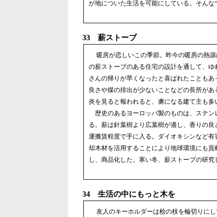
が地についた生活を可能にしている。そんな“
33 薪ストーブ
暖房が恋しいこの季節。昨今の暖房の熱源は
の薪ストーブのある住宅の設計を通して、ゆ
さんの帰りが早くなったと喜ばれたこともあ
良さや煤の排出が少ないことなどの長所があ
炎を見ると報われると、虜になる建て主も多
歴史のあるヨーロッパ製のものは、ステン
る。薪は針葉樹より広葉樹が適し、香りの良
運搬賃程度で手に入る。ダイオキシンなど有
却木材を活用することにより地球環境にも貢
し、商品化した。寒い冬、薪ストーブの研究
34 生活の中にもっと木を
友人のキーホルダーは桧の枝を輪切りにし