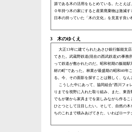
源である木の活用をもとめている。たとえば
０年持つ木の家にすると産業廃棄物は激減す
日本の持っていた「木の文化」を見直す良
3 木のゆくえ
大正13年に建てられたあさひ銀行飯能支店
てきた。武蔵野鉄道(現在の西武鉄道)の事
って鉄道が敷かれたのだ。昭和初期の飯能駅周
材の町”であった。林業が最盛期の昭和40年
る。今、その面影を探すことは難しく、なん
こうした中にあって、協同組合“西川フォレ
りまでを視野に入れた取り組み、また、東吾
でもが箸から家具までを楽しみながら作るこ
ひとつとして注目したい。そして、自然の木
ちのこれまで積みあげてきた、いわばローテ