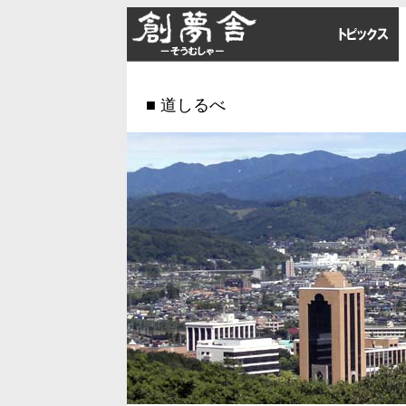
■ 道しるべ