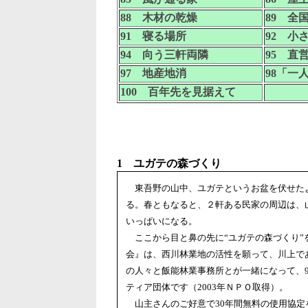
88 木材の乾燥
89 全
91 寝る場所
92 小
94 向う三軒両隣
95 直
97 地産地消
98「一
100 百年先を見据えて
1 ユガテの森づくり
東吾野の山中、ユガテというお盆を伏せた
る。春ともなると、２軒ある民家の周辺は、
いっぱいになる。
ここから目と鼻の先に“ユガテの森づくり”
会』は、西川林業地の活性を願って、川上で
の人々と飯能林業事務所とが一緒になって、9
ティア団体です（2003年ＮＰＯ取得）。
山主さんのご好意で30年間無料の使用協定