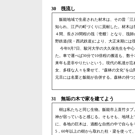
30 筏流し
飯能地域で生産された材木は、その昔「江
知られ、江戸の町づくりに貢献した。材木は
４間、長さ20間程の筏〔壱艘〕となり、筏
野鉄道(現・西武鉄道)により、大正末期には
今年9月7日、駿河大学の大久保先生を中心
た。車で運べば30分で10倍程の搬送も、数
来年も是非やりたいという。現代の私達が忘
女、多様な人々を乗せて、“森林の文化”を山
元旦には名栗と飯能が合併する。森林の持つ
31 無垢の木で家を建てよう
樹は私たちと同じ生物。飯能市上直竹タブ
神が宿っていると感じる。そもそも、地球上で
に、各地の巨木は、過酷な自然の中で自らを
5，60年以上の樹から取れた柱・梁を使っ