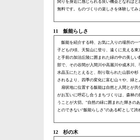
関りを身近に感じられる良い機会となればと
無料です。ものづくりの楽しさを体験してみま
11 飯能らしさ
飯能を紹介する時、お気に入りの場所の一
子どもの頃、天覧山に登り、遠くに見える東
と手前の加治丘陵に囲まれた緑の中の美しい
部で、その谷間が入間川や高麗川や成木川、
水晶玉にたとえると、削り取られた山肌や杉
されるより、四季の変化に富む山々や、緑と
扇状地に位置する飯能は自然と人間とが共
がお互いに呼応し合うまちづくりは、森林の
うことが大切。“自然の緑に囲まれた輝きの
とのできない“飯能らしさ”のある町として誇
12 杉の木