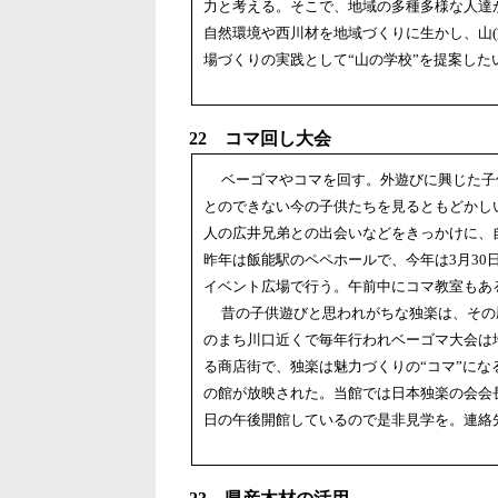
力と考える。そこで、地域の多種多様な人達
自然環境や西川材を地域づくりに生かし、山
場づくりの実践として“山の学校”を提案した
22 コマ回し大会
ベーゴマやコマを回す。外遊びに興じた子
とのできない今の子供たちを見るともどかし
人の広井兄弟との出会いなどをきっかけに、
昨年は飯能駅のペペホールで、今年は3月30
イベント広場で行う。午前中にコマ教室もあ
昔の子供遊びと思われがちな独楽は、その
のまち川口近くで毎年行われベーゴマ大会は
る商店街で、独楽は魅力づくりの“コマ”になる
の館が放映された。当館では日本独楽の会会
日の午後開館しているので是非見学を。連絡先090‐