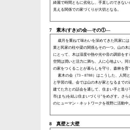
綺麗で時間ともに劣化し、手直しのできない
見える関係での家づくりが大切となる。
7 素木(すき)の会―その①―
歳月を重ねて味わいを深めてきた民家には
業と民家の柱や梁の関係もその一つ。山の木
にとって、木は湿度や熱や光や音の調節をす
空間は潤いと活力に満ち、人に心地よい。同
の家をつくることが暮らしを守り、森林を育
素木の会（73－8788）はこうした、人間
と学習の場。会では山の木が家となるまでの
建てた方との話会を通して、住まい手と造り手
市(まち)を結ぶ住まいづくり”をめざす。さ
のヒューマン・ネットワークを視野に活動中
8 真壁と大壁