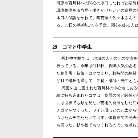
河原や西川材への関心の糸口になればと期待
環境整備を市当局へ働きかけたいとの意見の
木口の保護をかねて、陶芸家の佐々木さんの
る。30日の朝9時ごろを予定。関心のある方
29 コマと中学生
吾野中学校では、地域の人々のとの交流を
行っている。今年は9月6日、例年人気のあ
た創作凧・枝笛・コマづくり。数時間の練習
ど11の講座を通して、生徒・講師・先生と
周囲を山に囲まれた西川材の中心地にある
緒に持ち込まれたコマは、高麗の名と関係が
には世界でも類を見ない芸術的発展をした江
チゴマをつくった。ワイン瓶ほどの丸太から
つけたムチでたたいて回す。体育館での発表
も回った。杉や桧でもつくれるので、地域お