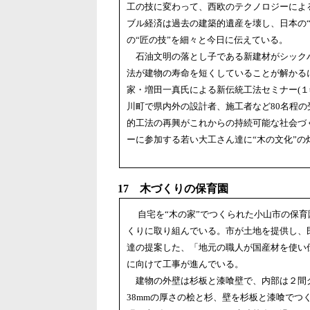
工の技に変わって、西欧のテクノロジーによ
ブル経済は過去の建築的遺産を壊し、日本の
の“匠の技”を細々と今日に伝えている。
石油文明の落とし子である新建材がシック
法が建物の寿命を短くしていることが解かる
家・増田一真氏による新伝統工法セミナー(１
川町で県内外の設計者、施工者など80名程
的工法の再興がこれからの持続可能な社会づ
ーに参加する若い大工さん達に“木の文化”の
17 木づくりの保育園
自宅を“木の家”でつくられた小山市の保
くりに取り組んでいる。市が土地を提供し、
達の提案した、「地元の職人が国産材を使い
に向けて工事が進んでいる。
建物の外壁は杉板と漆喰壁で、内部は２間
38mmの厚さの桧と杉、壁を杉板と漆喰で