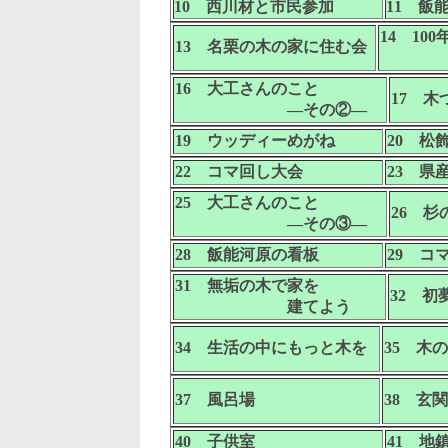
10 西川材と市民参加
11 飯
14 10
13 名栗の木の家に住む会
建
16 大工さんのこと
17 
―その②―
19 ウッディーめがね
20 松
22 コマ回し大会
23 県
25 大工さんのこと
26 杉
―その③―
28 飯能河原の看板
29 コ
31 無垢の木で家を
32 初
建てよう
34 生活の中にもっと木を
35 木
37 風呂場
38 玄関
40 子供室
41 地