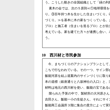
う。こうした動きの全国組織として「緑の列
素木の会では、次の５原則≪①地球環境を
り。③百年持つ木を生かした住まいづくり。
づくり。≫を基本に木の家をつくっている。
プロ）と施工者（住まいを造るプロ）とが自
考えている。家を建てた方々が連携し合い、
う。
10 西川材と市民参加
今、まちづくりのアクションプランとして
こちで行なわれている。その一つ、サイン部
飯能河原を結ぶ道案内のサインづくりに取り
本の道標（銀座通りと八坂神社の入口）と、
材料は地元の西川材を使い、飯能の宝である
限られた予算の中で、製材所の大河原さん
吉田さん、飯能一小の生徒さん、それにサイ
飯能商工会議所３階に集合の貴方によって実