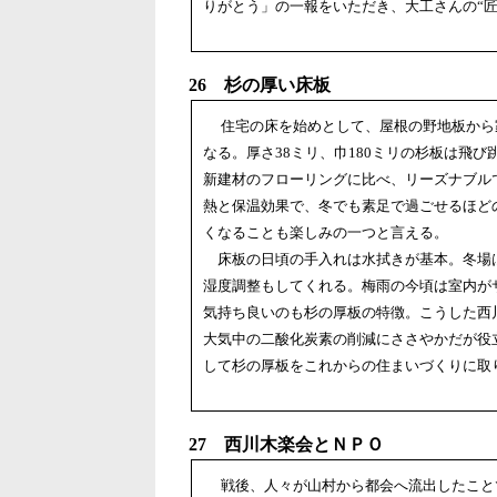
りがとう」の一報をいただき、大工さんの“匠
26 杉の厚い床板
住宅の床を始めとして、屋根の野地板から
なる。厚さ38ミリ、巾180ミリの杉板は飛
新建材のフローリングに比べ、リーズナブル
熱と保温効果で、冬でも素足で過ごせるほど
くなることも楽しみの一つと言える。
床板の日頃の手入れは水拭きが基本。冬場
湿度調整もしてくれる。梅雨の今頃は室内が
気持ち良いのも杉の厚板の特徴。こうした西
大気中の二酸化炭素の削減にささやかだが役
して杉の厚板をこれからの住まいづくりに取
27 西川木楽会とＮＰＯ
戦後、人々が山村から都会へ流出したこと