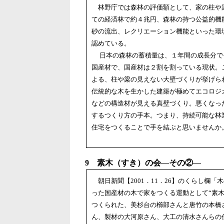
林野庁では森林の評価額として、家の柱や
ての経済林で約４兆円、森林の持つ公益的機
砂の流出、レクリエーション機能といった環
認めている。
日本の森林の蓄積量は、１年間の成長分で
国産材で、国産材は２割を割っている現状。
よる、柱や梁の見えない大壁づくりが挙げら
伝統的な木を生かした建築が極めてエコロジ
などの構造材が見える真壁づくり。悪くなっ
するつくり方の手本。つまり、持続可能な林
住宅をつくることで手を結ぶと思いませんか
9 素木（すき）の会―その②―
朝日新聞【2001．11．26】のくらし欄
った国産材の木で家をつくる運動として“素
つくられた、美杉台の櫛部さんと唐竹の本橋
ん、製材の大河原さん、大工の清水さんらの