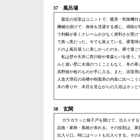
37 風呂場
最近の浴室はユニットで、暖房・乾燥機付
機械仕掛けで、身体を洗濯する感じ。掃除が
で利幅が多くクレームが少なく便利さが受け
で真っ黒だった。今でも覚えている、裸電球
ドのよ風呂場うに美しかったのを。裸で過ご
私は壁や天井に西川桧や青森ヒバを使う。
ルと違い壁に水滴のつくこともなく、冬の寒
高野槙や桧のものが手に入る。また、浴室用
人造大理石の浴槽や樹脂系の内装に比べこう
木の香りや、木目を見ながらの入浴はホッと
38 玄関
ガラガラッと格子戸を開けて、出入りする
品格・家柄・風格が表れる。その役割は、家
出入り口。時にはペットも出入りする。その