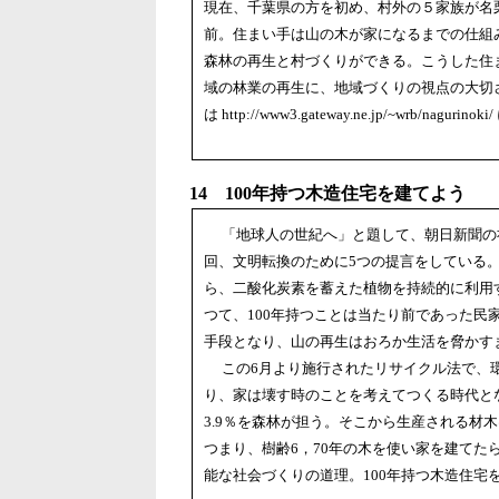
現在、千葉県の方を初め、村外の５家族が名
前。住まい手は山の木が家になるまでの仕組
森林の再生と村づくりができる。こうした住
域の林業の再生に、地域づくりの視点の大切
は http://www3.gateway.ne.jp/~wrb/nagur
14 100年持つ木造住宅を建てよう
「地球人の世紀へ」と題して、朝日新聞の社
回、文明転換のために5つの提言をしている
ら、二酸化炭素を蓄えた植物を持続的に利用
つて、100年持つことは当たり前であった民
手段となり、山の再生はおろか生活を脅かす
この6月より施行されたリサイクル法で、環
り、家は壊す時のことを考えてつくる時代と
3.9％を森林が担う。そこから生産される材
つまり、樹齢6，70年の木を使い家を建てた
能な社会づくりの道理。100年持つ木造住宅