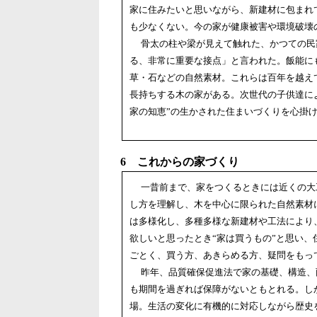
家に住みたいと思いながら、新建材に包まれ
も少なくない。今の家が健康被害や環境破壊
骨太の柱や梁が見えて触れた、かつての民
る、非常に重要な接点」と言われた。飯能に
草・石などの自然素材。これらは百年を越え
長持ちする木の家がある。次世代の子供達に
家の知恵”の生かされた住まいづくりを心掛
6 これからの家づくり
一昔前まで、家をつくるときには近くの大
し方を理解し、木を中心に限られた自然素材
は多様化し、多種多様な新建材や工法により
欲しいと思ったとき“家は買うもの”と思い
ごとく、買う方、あきらめる方、疑問をもっ
昨年、品質確保促進法で家の基礎、構造、
も期間を過ぎれば保障がないともとれる。し
場。生活の変化に有機的に対応しながら歴史