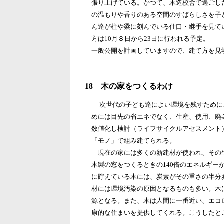
張り上げている。かつて、木造校舎で過ごし
の温もりや香りのある空間のすばらしさを子
ん達が柱や梁に刻んでいる仕口・継手を見て
方は10月８日から23日に行われる予定。
一般公開を計画していますので、建て方を見
18 木の家をつくるわけ
次世代の子ども達によい環境を残すために
めには目先の省エネでなく、生産、使用、廃
数値化し検討（ライフサイクルアセスメント）
「モノ」で組み建てられる。
現在の家には多くの新建材が使われ、その
木製の窓をつくるときの140倍のエネルギ
に貯えている木には、炭素がその重さの半分
材には環境汚染の原因となるものも多い。木
源となる。また、木は人間に一番近い、エコ
康的な住まいを提供してくれる。こうしたと