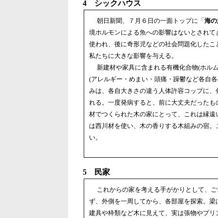
4 シックハウス
朝日新聞、７月６日の一面トップに「
海の
境ホルモンによる魚への影響はないとされて
使われ、後に奇形児などの社会問題化したこ
私たちに大きな影響を与える。
新建材や家具に含まれる有機化合物(ホルム
(アレルギー・めまい・頭痛・躁鬱など各自
みは、各自大きさの違う人体許容コップに、
れる。一度発病すると、前に大丈夫だったも
材でつくられた木の家にとって、これは縁遠い世
は西川材を使い、木の香りする木組みの宿。
い。
5 民家
これからの家を考える手がかりとして、ご
ず、外側を一周してから、各部屋を探索。梁
建具や枠類など木に見えて、実は張物やプリ