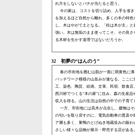
れ方をしないとバチが当たると思う。
今の家は、コストを切り詰め、人手を省き
を加えるほど自然から離れ、多くの木の特色
し、木はやがて土となる。「柱は木が主」と
強い。木は無垢のまま使ってこそ、その良さを
る木材を生かす道理ではないだろうか。
32 初夢の“はんのう”
春の市街地を囲む山肌が一面に萌黄色に沸
パッチワーク模様の山並みが連なる。ここに
工、染色、陶芸、絵画、文筆、民宿、飲食店
西川材でつくる“木の家”に住み、森の生産
収入を得る。山の生活は自然の中での子育
一方、市街地には高木が点在し、建物はそ
の匂いを取り戻すのに、電気自動車の普及や
ア層も多く、巣鴨のとげぬき地蔵並みの賑わ
さしい様々な品物が展示・即売する店がある