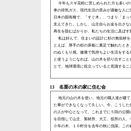
今年もスギ花粉に苦しめられた方も多いの
車の排気ガス、現代生活の歪みが過敏な人に
日本の固有種で、「すぐ木」、つまり「まっ
支えてきた。しかし、山主自らお金を出さな
再生を阻むばかりか、私たちの生活に及ぼす
私は好んで、住まいの設計に杉の無垢材を
とえば、厚手の杉の床板に素足で触れたとき
のぬくもり感。健康で気持ちよい生活をする
と使うようになれば、山の木を切り出すこと
とで、地球環境に役立っていると意識するこ
13 名栗の木の家に住む会
地元の山の木を使い、地元の職人達が建て
た事ができなくなって久しい。今、こうした
の人が中心となって、これまでに５回の公開
を目指して山主、製材所、大工、役所の人、
０年の木、１０軒分を去年の秋に伐採。この